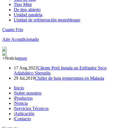
Tipo Mini
De tipo abierto
Unidad paralela
Unidad de refrigeración monobloque
Cuarto Frio
Aire Acondicionado
+Noticia
more
17 Aug,2022
Cliente Perú Instala un Enfriador Seco
Adiabático Shenglin
29 Jul,2019
Chiller de baja temperatura en Malasia
Inicio
|
Sobre nosotros
|
Productos
|
Noticia
|
Servicios Técnicos
|
Aplicación
|
Contacto