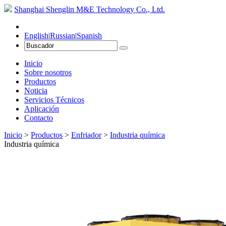
Shanghai Shenglin M&E Technology Co., Ltd.
English
|
Russian
|
Spanish
Inicio
Sobre nosotros
Productos
Noticia
Servicios Técnicos
Aplicación
Contacto
Inicio
>
Productos
>
Enfriador
>
Industria química
Industria química