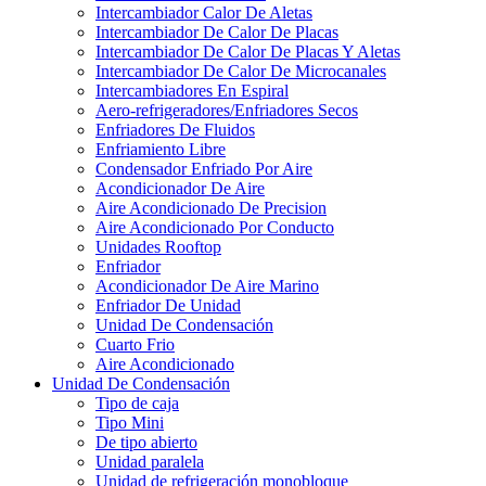
Intercambiador Calor De Aletas
Intercambiador De Calor De Placas
Intercambiador De Calor De Placas Y Aletas
Intercambiador De Calor De Microcanales
Intercambiadores En Espiral
Aero-refrigeradores/Enfriadores Secos
Enfriadores De Fluidos
Enfriamiento Libre
Condensador Enfriado Por Aire
Acondicionador De Aire
Aire Acondicionado De Precision
Aire Acondicionado Por Conducto
Unidades Rooftop
Enfriador
Acondicionador De Aire Marino
Enfriador De Unidad
Unidad De Condensación
Cuarto Frio
Aire Acondicionado
Unidad De Condensación
Tipo de caja
Tipo Mini
De tipo abierto
Unidad paralela
Unidad de refrigeración monobloque