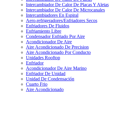
Intercambiador De Calor De Placas Y Aletas
Intercambiador De Calor De Microcanales
Intercambiadores En Espiral
Aero-refrigeradores/Enfriadores Secos
Enfriadores De Fluidos
Enfriamiento Libre
Condensador Enfriado Por Aire
Acondicionador De Aire
Aire Acondicionado De Precision
Aire Acondicionado Por Conducto
Unidades Rooftop
Enfriador
Acondicionador De Aire Marino
Enfriador De Unidad
Unidad De Condensación
Cuarto Frio
Aire Acondicionado